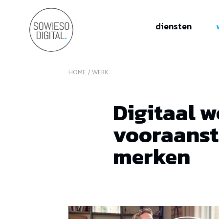
SowiesoDigital
diensten
HOME
WERK
Digitaal w
vooraans
merken