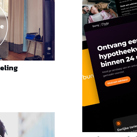
se
eling