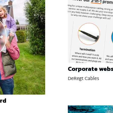
se
Corporate webs
DeRegt Cables
rd