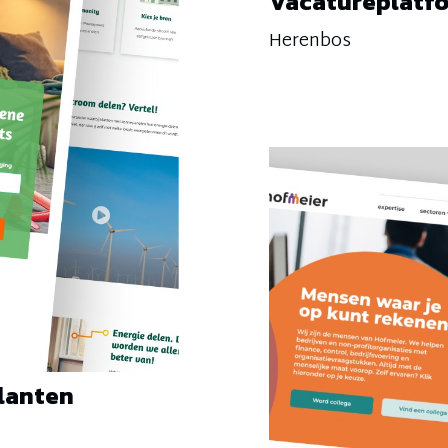
Vacatureplatf
Herenbos
klanten