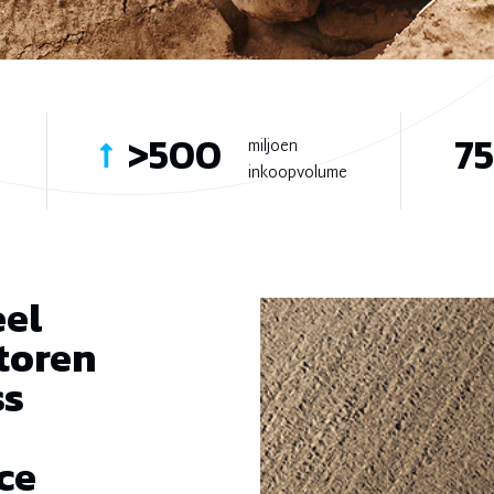
>500
7
miljoen
inkoopvolume
el
ctoren
ss
ce