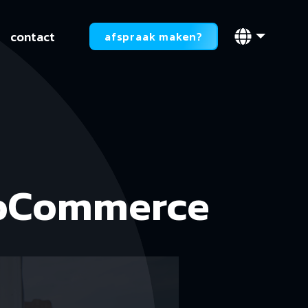
contact
afspraak maken?
ooCommerce