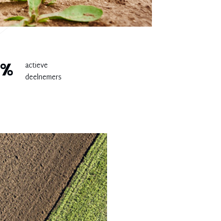
5%
actieve
deelnemers