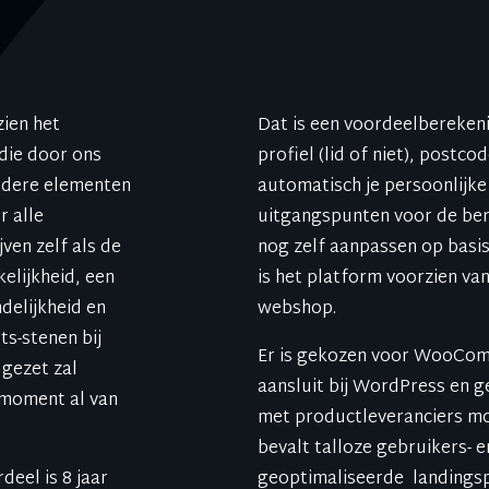
zien het
Dat is een voordeelberekeni
die door ons
profiel (lid of niet), postco
rdere elementen
automatisch je persoonlijke
r alle
uitgangspunten voor de bere
ven zelf als de
nog zelf aanpassen op basi
elijkheid, een
is het platform voorzien 
delijkheid en
webshop.
ets-stenen bij
Er is gekozen voor WooCom
 gezet zal
aansluit bij WordPress en 
 moment al van
met productleveranciers mo
bevalt talloze gebruikers- 
eel is 8 jaar
geoptimaliseerde landings