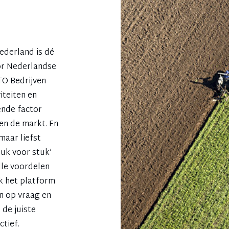
ederland is dé
or Nederlandse
TO Bedrijven
iteiten en
ende factor
en de markt. En
maar liefst
stuk voor stuk’
lle voordelen
ak het platform
en op vraag en
de juiste
tief.