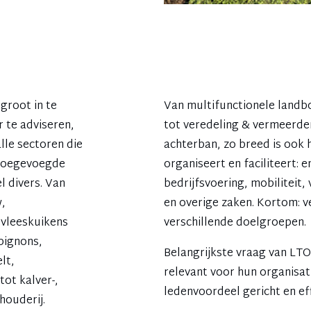
groot in te
Van multifunctionele land
 te adviseren,
tot veredeling & vermeerderi
alle sectoren die
achterban, zo breed is ook
 toegevoegde
organiseert en faciliteert: e
l divers. Van
bedrijfsvoering, mobiliteit,
,
en overige zaken. Kortom: v
 vleeskuikens
verschillende doelgroepen.
pignons,
Belangrijkste vraag van LT
lt,
relevant voor hun organisat
ot kalver-,
ledenvoordeel gericht en ef
houderij.