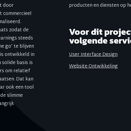
t door
producten en diensten op he
kt commercieel
maliseerd.
Voor dit proje
aats zodat de
volgende servi
learnings steeds
 go’ te blijven
is ontwikkeld in
User Interface Design
solide basis is
Website Ontwikkeling
s om relatief
aatsen. Dat kan
aar ook een tool
t de slimme
angrijk